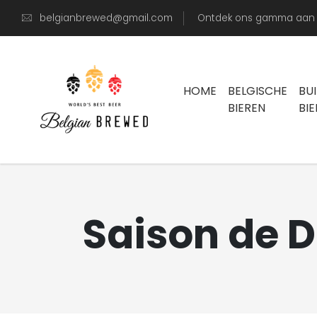
belgianbrewed@gmail.com
Ontdek ons gamma aan s
HOME
BELGISCHE
BU
BIEREN
BI
Saison de D