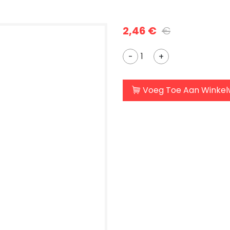
2,46 €
€
-
+
Voeg Toe Aan Winke