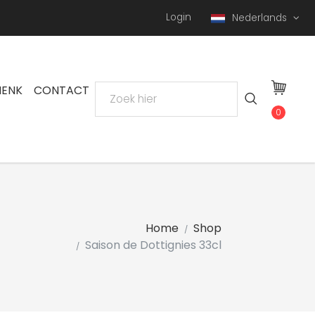
Login
Nederlands
HENK
CONTACT
0
Home
Shop
Saison de Dottignies 33cl