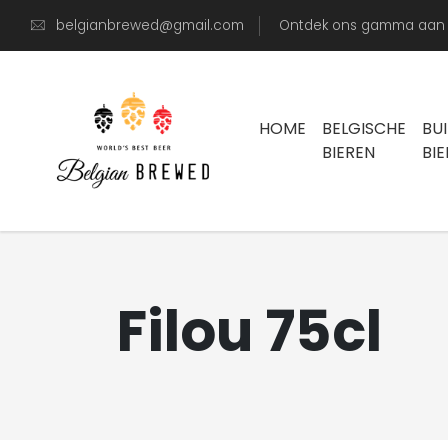
belgianbrewed@gmail.com
Ontdek ons gamma aan s
HOME
BELGISCHE
BU
BIEREN
BI
Filou 75cl