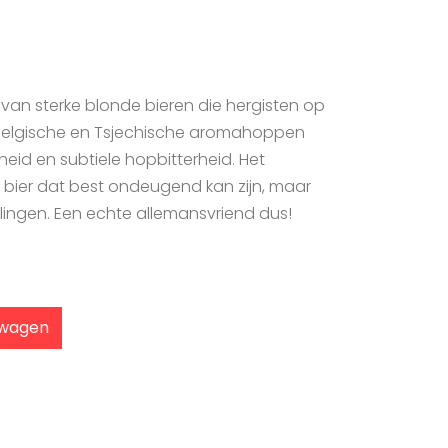
 van sterke blonde bieren die hergisten op
n Belgische en Tsjechische aromahoppen
gheid en subtiele hopbitterheid. Het
nd bier dat best ondeugend kan zijn, maar
lingen. Een echte allemansvriend dus!
lwagen