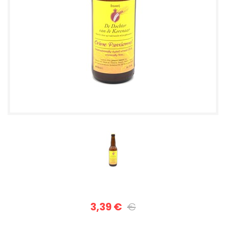
3,39 €
€