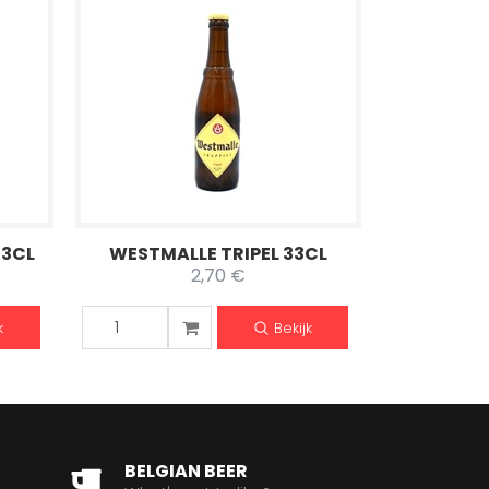
33CL
WESTMALLE TRIPEL 33CL
2,70 €
k
Bekijk
BELGIAN BEER