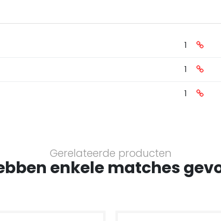
1
1
1
Gerelateerde producten
ebben enkele matches gev