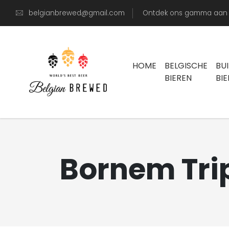
belgianbrewed@gmail.com
Ontdek ons gamma aan s
HOME
BELGISCHE
BU
BIEREN
BI
Bornem Trip