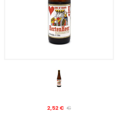
2,52 €
€