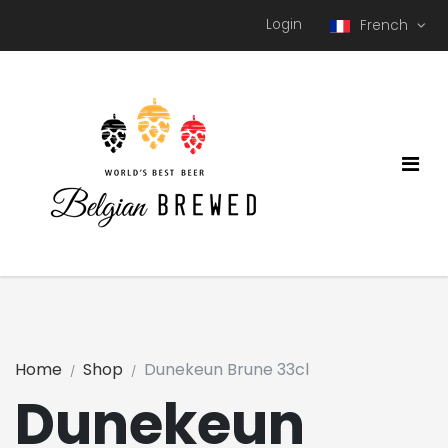
Login
French
Home
Shop
Dunekeun Brune 33cl
Dunekeun